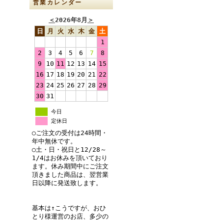
営業カレンダー
＜
2026年8月
＞
日
月
火
水
木
金
土
1
2
3
4
5
6
7
8
9
10
11
12
13
14
15
16
17
18
19
20
21
22
23
24
25
26
27
28
29
30
31
今日
定休日
○ご注文の受付は24時間・
年中無休です。
○土・日・祝日と12/28～
1/4はお休みを頂いており
ます。休み期間中にご注文
頂きました商品は、翌営業
日以降に発送致します。
基本は↑こうですが、おひ
とり様運営のお店、多少の