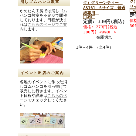
ク
消しゴムハンコ教室
ク）グリーンティー
サ
AS161 Sサイズ 普通
かめたん工房では消しゴム
紙専用
定
ハンコ教室を不定期で開催
しております。日程が決ま
価格
定価: 330円(税込)
れば
こちらのページでご案
30
価格: 273円(税込
内
します。
300円) <9%OFF>
在庫切れ
1件～4件 （全4件）
イベント出店のご案内
各地のイベントに作った消
しゴムハンコを引っ提げて
販売しに行きます。イベン
ト日程や詳細は
こちらのペ
ージで
チェックしてくださ
い。