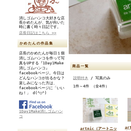
消しゴムハンコ大好きな店
長かめたんが、気が向いた
時に書く時々日記です。
店長日記はこちら >>
かめたんの作品集
店長のかめたんが毎日１個
消しゴムハンコを作って写
真をUPする『1Day1Make
商品一覧
消しゴムハンコ』
facebookページ。今日は
説明付き
/ 写真のみ
どんなハンコが出るかな？
楽しみになった方は、
1件～4件 （全4件）
facebookページに「いい
ね！」 d(^○^)
1Day1Make消しゴムハン
コ
ar
artnic（アートニッ