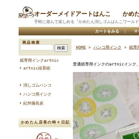
オーダーメイドアートはんこ かめ
手軽に遊んで楽しめる『かめたん消しゴムはんこワールド
カートをみる
｜
マ
商品検索
HOME
>
ハンコ用インク
>
紙専用
紙専用インクartnic
普通紙専用インクのartnicイン
artnic緑系統
消しゴムハンコ
ハンコ用インク
紀州備長炭
かめたん店長の時々日記