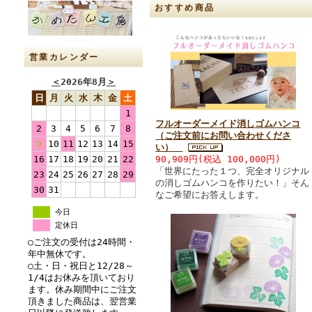
おすすめ商品
営業カレンダー
＜
2026年8月
＞
日
月
火
水
木
金
土
1
フルオーダーメイド消しゴムハンコ
2
3
4
5
6
7
8
（ご注文前にお問い合わせくださ
9
10
11
12
13
14
15
い）
90,909円(税込 100,000円)
16
17
18
19
20
21
22
「世界にたった１つ、完全オリジナル
23
24
25
26
27
28
29
の消しゴムハンコを作りたい！」そん
30
31
なご希望にお答えします。
今日
定休日
○ご注文の受付は24時間・
年中無休です。
○土・日・祝日と12/28～
1/4はお休みを頂いており
ます。休み期間中にご注文
頂きました商品は、翌営業