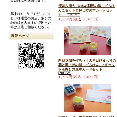
日以降に発送致します。
清楚さ漂う 大きめ朝顔の消しゴムは
んこセット＆押し方見本カードセッ
基本は↑こうですが、おひ
ト
とり様運営のお店、多少の
1,550円(税込 1,705円)
融通はききますので困った
時は直接ご相談ください。
携帯ページ
向日葵畑を作ろう！大き目ひまわりの
花と葉っぱの消しゴムはんこ3点セッ
ト＆押し方見本カードセット
1,682円(税込 1,850円)