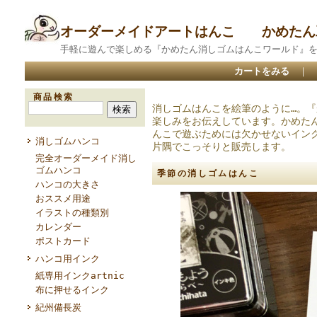
オーダーメイドアートはんこ かめたん
手軽に遊んで楽しめる『かめたん消しゴムはんこワールド』を
カートをみる
｜
商品検索
消しゴムはんこを絵筆のように…。
楽しみをお伝えしています。かめた
んこで遊ぶためには欠かせないイン
消しゴムハンコ
片隅でこっそりと販売します。
完全オーダーメイド消し
ゴムハンコ
季節の消しゴムはんこ
ハンコの大きさ
おススメ用途
イラストの種類別
カレンダー
ポストカード
ハンコ用インク
紙専用インクartnic
布に押せるインク
紀州備長炭