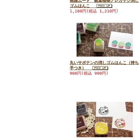
南国ムード 観葉植物アレカヤシ消し
ゴムはんこ
1,100円(税込 1,210円)
丸いサボテンの消しゴムはんこ（持ち
手つき）
900円(税込 990円)