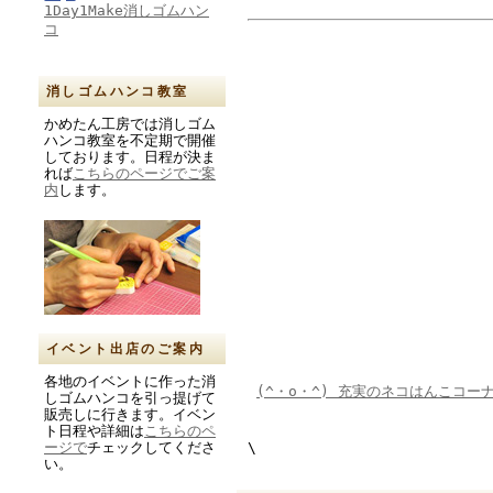
1Day1Make消しゴムハン
コ
消しゴムハンコ教室
かめたん工房では消しゴム
ハンコ教室を不定期で開催
しております。日程が決ま
れば
こちらのページでご案
内
します。
イベント出店のご案内
各地のイベントに作った消
(^・o・^) 充実のネコはんこコー
しゴムハンコを引っ提げて
販売しに行きます。イベン
ト日程や詳細は
こちらのペ
\
ージで
チェックしてくださ
い。