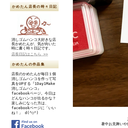
かめたん店長の時々日記
消しゴムハンコ大好きな店
長かめたんが、気が向いた
時に書く時々日記です。
店長日記はこちら >>
かめたんの作品集
店長のかめたんが毎日１個
消しゴムハンコを作って写
真をUPする『1Day1Make
消しゴムハンコ』
facebookページ。今日は
どんなハンコが出るかな？
楽しみになった方は、
facebookページに「いい
ね！」 d(^○^)
暑中お見舞いや