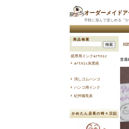
オーダーメイド
手軽に遊んで楽しめる『か
商品検索
HO
紙専用インクartnic
普通
artnic灰黒統
消しゴムハンコ
ハンコ用インク
紀州備長炭
かめたん店長の時々日記