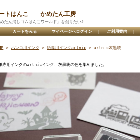
アートはんこ かめたん工房
めたん消しゴムはんこワールド』を創りたい♪
カートをみる
｜
マイページへログイン
｜
ご利用案内
｜
ME
>
ハンコ用インク
>
紙専用インクartnic
> artnic灰黒統
紙専用インクのartnicインク、灰黒統の色を集めました。