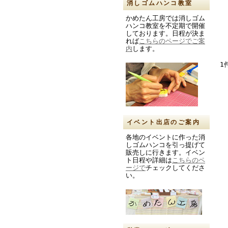
消しゴムハンコ教室
かめたん工房では消しゴム
ハンコ教室を不定期で開催
しております。日程が決ま
れば
こちらのページでご案
内
します。
1
イベント出店のご案内
各地のイベントに作った消
しゴムハンコを引っ提げて
販売しに行きます。イベン
ト日程や詳細は
こちらのペ
ージで
チェックしてくださ
い。