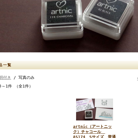
品一覧
明付き
/ 写真のみ
件～1件 （全1件）
artnic（アートニッ
ク）チャコール
AS174 Sサイズ 普通