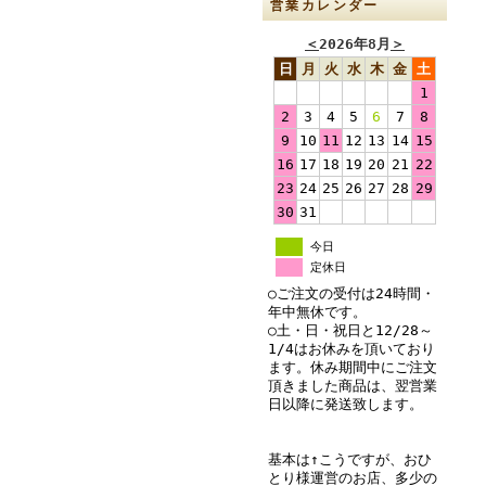
営業カレンダー
＜
2026年8月
＞
日
月
火
水
木
金
土
1
2
3
4
5
6
7
8
9
10
11
12
13
14
15
16
17
18
19
20
21
22
23
24
25
26
27
28
29
30
31
今日
定休日
○ご注文の受付は24時間・
年中無休です。
○土・日・祝日と12/28～
1/4はお休みを頂いており
ます。休み期間中にご注文
頂きました商品は、翌営業
日以降に発送致します。
基本は↑こうですが、おひ
とり様運営のお店、多少の