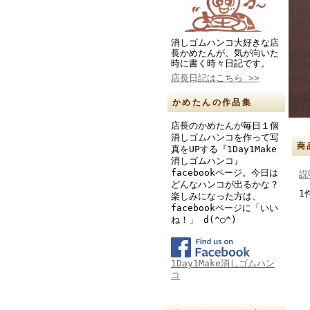
消しゴムハンコ大好きな店
長かめたんが、気が向いた
時に書く時々日記です。
店長日記はこちら >>
かめたんの作品集
店長のかめたんが毎日１個
消しゴムハンコを作って写
商
真をUPする『1Day1Make
消しゴムハンコ』
facebookページ。今日は
説
どんなハンコが出るかな？
1
楽しみになった方は、
facebookページに「いい
ね！」 d(^○^)
1Day1Make消しゴムハン
コ