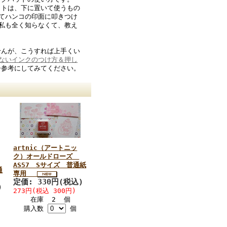
ットは、下に置いて使うもの
てハンコの印面に叩きつけ
私も全く知らなくて、教え
せんが、こうすれば上手くい
ないインクのつけ方＆押し
ひ参考にしてみてください。
artnic（アートニッ
ク）オールドローズ
AS57 Sサイズ 普通紙
通
専用
定価: 330円(税込)
)
273円(税込 300円)
在庫 2 個
購入数
個