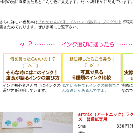
日様の光に直接あたるとこんな色に見えます。だいぶ明るめに見えています
さらに詳しい色見本は
『かめたんの消しゴムハンコ遊び♪』ブログの中
で写真
書きためております。ぜひ参考にご覧下さい。
インク初心者さん向けにインクの
似ている色でもインクの種類でこ
実際に
選び方を説明しています。
んな違いがあるんですよ。
なので
artnic（アートニック）ラ
ズ 普通紙専用
330円
定価: