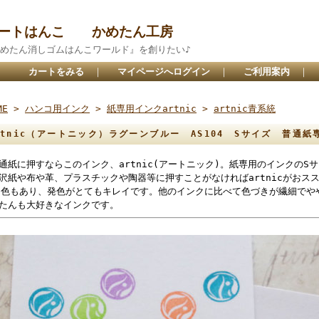
アートはんこ かめたん工房
めたん消しゴムはんこワールド』を創りたい♪
カートをみる
｜
マイページへログイン
｜
ご利用案内
｜
ME
>
ハンコ用インク
>
紙専用インクartnic
>
artnic青系統
rtnic（アートニック）ラグーンブルー AS104 Sサイズ 普
通紙に押すならこのインク、artnic(アートニック)。紙専用のインクのS
沢紙や布や革、プラスチックや陶器等に押すことがなければartnicがおス
8色もあり、発色がとてもキレイです。他のインクに比べて色づきが繊細でや
たんも大好きなインクです。