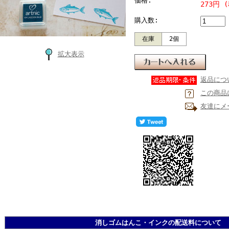
価格:
273円 
購入数:
在庫
2個
拡大表示
返品につ
この商品
友達にメ
消しゴムはんこ・インクの配送料について