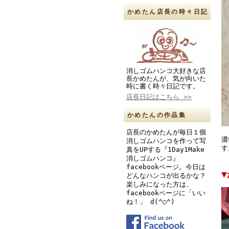
かめたん店長の時々日記
消しゴムハンコ大好きな店
長かめたんが、気が向いた
時に書く時々日記です。
店長日記はこちら >>
かめたんの作品集
店長のかめたんが毎日１個
濃
消しゴムハンコを作って写
す
真をUPする『1Day1Make
消しゴムハンコ』
facebookページ。今日は
▼
どんなハンコが出るかな？
楽しみになった方は、
facebookページに「いい
ね！」 d(^○^)