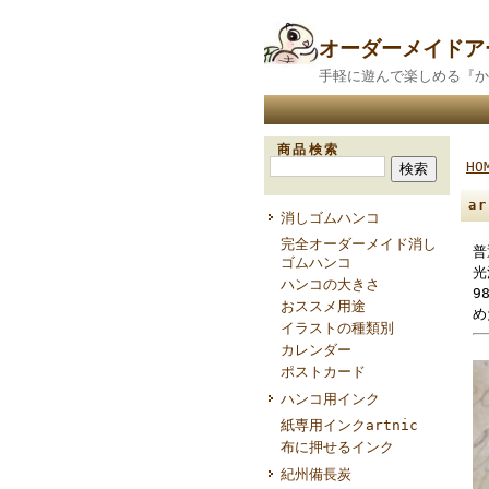
オーダーメイド
手軽に遊んで楽しめる『か
商品検索
HO
a
消しゴムハンコ
完全オーダーメイド消し
普
ゴムハンコ
光
ハンコの大きさ
9
おススメ用途
め
イラストの種類別
カレンダー
ポストカード
ハンコ用インク
紙専用インクartnic
布に押せるインク
紀州備長炭