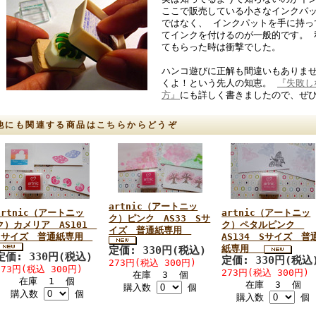
ここで販売している小さなインクパ
ではなく、 インクパットを手に持っ
てインクを付けるのが一般的です。 
てもらった時は衝撃でした。
ハンコ遊びに正解も間違いもありま
くよ！という先人の知恵。
『失敗し
方』
にも詳しく書きましたので、ぜ
他にも関連する商品はこちらからどうぞ
artnic（アートニッ
artnic（アートニッ
artnic（アートニッ
ク）ピンク AS33 Sサ
ク）カメリア AS101
ク）ペタルピンク
イズ 普通紙専用
Sサイズ 普通紙専用
AS134 Sサイズ 普
紙専用
定価: 330円(税込)
定価: 330円(税込)
定価: 330円(税込
273円(税込 300円)
273円(税込 300円)
273円(税込 300円)
在庫 3 個
在庫 1 個
在庫 3 個
購入数
個
購入数
個
購入数
個