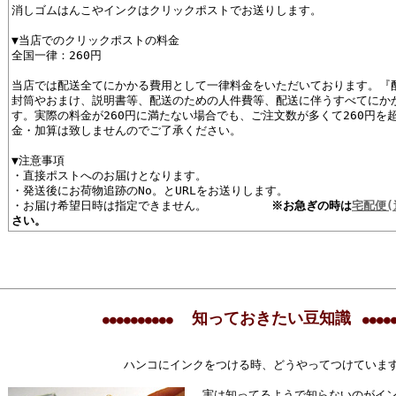
消しゴムはんこやインクはクリックポストでお送りします。
▼当店でのクリックポストの料金
全国一律：260円
当店では配送全てにかかる費用として一律料金をいただいております。『
封筒やおまけ、説明書等、配送のための人件費等、配送に伴うすべてにか
す。実際の料金が260円に満たない場合でも、ご注文数が多くて260円を
金・加算は致しませんのでご了承ください。
▼注意事項
・直接ポストへのお届けとなります。
・発送後にお荷物追跡のNo。とURLをお送りします。
・お届け希望日時は指定できません。
※お急ぎの時は
宅配便(
さい。
知っておきたい豆知識
●●●●●●●●●●
●●●●
ハンコにインクをつける時、どうやってつけていま
実は知ってるようで知らないのがイ