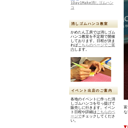
1Day1Make消しゴムハン
コ
消しゴムハンコ教室
かめたん工房では消しゴム
ハンコ教室を不定期で開催
しております。日程が決ま
れば
こちらのページでご案
内
します。
イベント出店のご案内
各地のイベントに作った消
しゴムハンコを引っ提げて
富
販売しに行きます。イベン
ト日程や詳細は
こちらのペ
な
ージで
チェックしてくださ
い。
▼