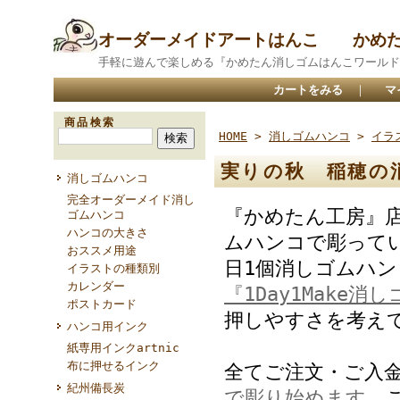
オーダーメイドアートはんこ かめ
手軽に遊んで楽しめる『かめたん消しゴムはんこワールド
カートをみる
｜
マ
商品検索
HOME
>
消しゴムハンコ
>
イラ
実りの秋 稲穂の
消しゴムハンコ
完全オーダーメイド消し
『かめたん工房』
ゴムハンコ
ハンコの大きさ
ムハンコで彫って
おススメ用途
日1個消しゴムハ
イラストの種類別
カレンダー
『1Day1Make消
ポストカード
押しやすさを考え
ハンコ用インク
紙専用インクartnic
布に押せるインク
全てご注文・ご入
紀州備長炭
で彫り始めます。