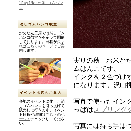
1Day1Make消しゴムハン
コ
消しゴムハンコ教室
かめたん工房では消しゴム
ハンコ教室を不定期で開催
しております。日程が決ま
れば
こちらのページでご案
内
します。
実りの秋、お米が
ムはんこです。
インクを２色づけ
になります。沢山
イベント出店のご案内
写真で使ったインク
各地のイベントに作った消
しゴムハンコを引っ提げて
っぱは
スプリング
販売しに行きます。イベン
ト日程や詳細は
こちらのペ
ージで
チェックしてくださ
い。
写真には持ち手は