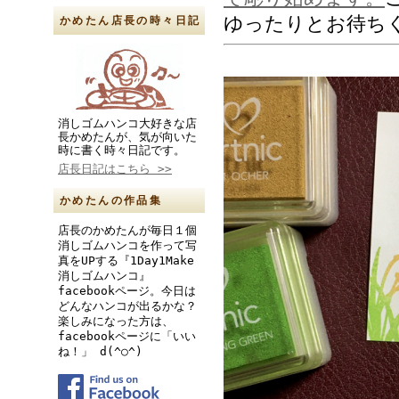
ゆったりとお待ち
かめたん店長の時々日記
消しゴムハンコ大好きな店
長かめたんが、気が向いた
時に書く時々日記です。
店長日記はこちら >>
かめたんの作品集
店長のかめたんが毎日１個
消しゴムハンコを作って写
真をUPする『1Day1Make
消しゴムハンコ』
facebookページ。今日は
どんなハンコが出るかな？
楽しみになった方は、
facebookページに「いい
ね！」 d(^○^)