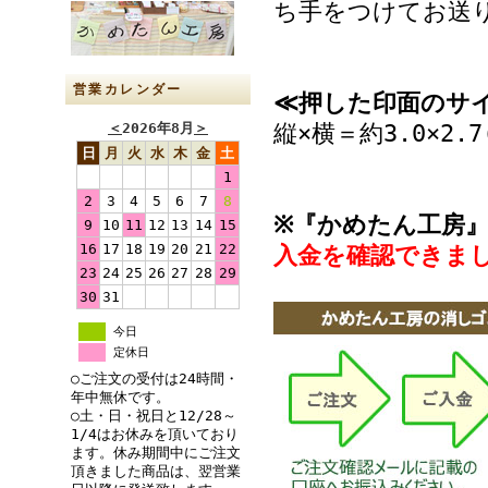
ち手をつけてお送
営業カレンダー
≪押した印面のサ
縦×横＝約3.0×2.7
＜
2026年8月
＞
日
月
火
水
木
金
土
1
2
3
4
5
6
7
8
※『かめたん工房
9
10
11
12
13
14
15
16
17
18
19
20
21
22
入金を確認できま
23
24
25
26
27
28
29
30
31
今日
定休日
○ご注文の受付は24時間・
年中無休です。
○土・日・祝日と12/28～
1/4はお休みを頂いており
ます。休み期間中にご注文
頂きました商品は、翌営業