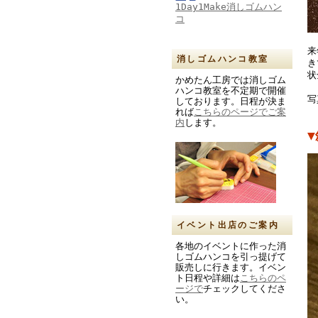
1Day1Make消しゴムハン
コ
来
消しゴムハンコ教室
き
状
かめたん工房では消しゴム
ハンコ教室を不定期で開催
写
しております。日程が決ま
れば
こちらのページでご案
内
します。
イベント出店のご案内
各地のイベントに作った消
しゴムハンコを引っ提げて
販売しに行きます。イベン
ト日程や詳細は
こちらのペ
ージで
チェックしてくださ
い。