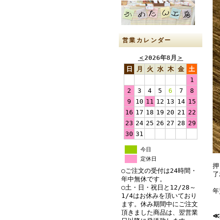
営業カレンダー
＜
2026年8月
＞
日
月
火
水
木
金
土
1
2
3
4
5
6
7
8
9
10
11
12
13
14
15
16
17
18
19
20
21
22
23
24
25
26
27
28
29
30
31
今日
定休日
押
○ご注文の受付は24時間・
了
年中無休です。
○土・日・祝日と12/28～
年
1/4はお休みを頂いており
ます。休み期間中にご注文
頂きました商品は、翌営業
≪