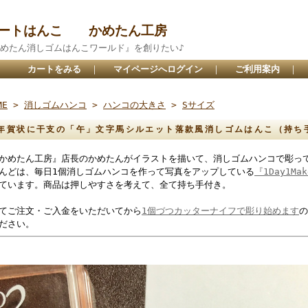
アートはんこ かめたん工房
めたん消しゴムはんこワールド』を創りたい♪
カートをみる
｜
マイページへログイン
｜
ご利用案内
｜
ME
>
消しゴムハンコ
>
ハンコの大きさ
>
Sサイズ
年賀状に干支の「午」文字馬シルエット落款風消しゴムはんこ（持
かめたん工房』店長のかめたんがイラストを描いて、消しゴムハンコで彫っ
んどは、毎日1個消しゴムハンコを作って写真をアップしている
『1Day1M
ています。商品は押しやすさを考えて、全て持ち手付き。
てご注文・ご入金をいただいてから
1個づつカッターナイフで彫り始めます
の
ださい。