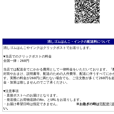
消しゴムはんこ・インクの配送料について
消しゴムはんこやインクはクリックポストでお送りします。
▼当店でのクリックポストの料金
全国一律：260円
当店では配送全てにかかる費用として一律料金をいただいております。『
封筒やおまけ、説明書等、配送のための人件費等、配送に伴うすべてにか
す。実際の料金が260円に満たない場合でも、ご注文数が多くて260円を
金・加算は致しませんのでご了承ください。
▼注意事項
・直接ポストへのお届けとなります。
・発送後にお荷物追跡のNo。とURLをお送りします。
・お届け希望日時は指定できません。
※お急ぎの時は
宅配便(
い。