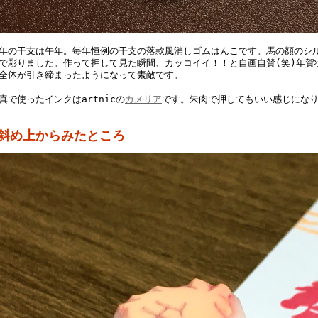
年の干支は午年。毎年恒例の干支の落款風消しゴムはんこです。馬の顔のシ
で彫りました。作って押して見た瞬間、カッコイイ！！と自画自賛(笑)年賀
全体が引き締まったようになって素敵です。
真で使ったインクはartnicの
カメリア
です。朱肉で押してもいい感じにな
▼斜め上からみたところ