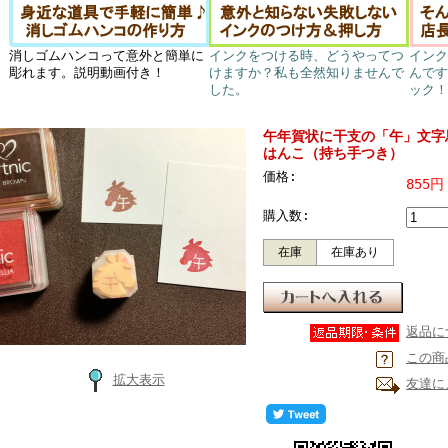
消しゴムハンコって意外と簡単に
インクをつける時、どうやってつ
インク
彫れます。説明動画付き！
けますか？私も全然知りませんで
んです
した。
ック！
午年賀状に干支の「午」文字
はんこ（持ち手つき）
価格:
855円
購入数:
在庫
在庫あり
返品に
この商
拡大表示
友達に