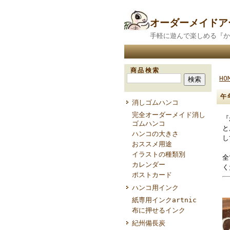
オーダーメイド
手軽に遊んで楽しめる『か
商品検索
HO
午
消しゴムハンコ
完全オーダーメイド消し
『
ゴムハンコ
と
ハンコの大きさ
し
おススメ用途
イラストの種類別
全
カレンダー
く
ポストカード
ハンコ用インク
紙専用インクartnic
布に押せるインク
紀州備長炭