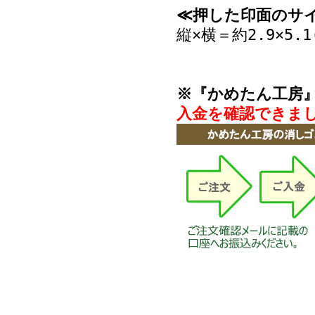
≪押した印面のサ
縦×横＝約2.9×5.1
※『かめたん工房
入金を確認できま