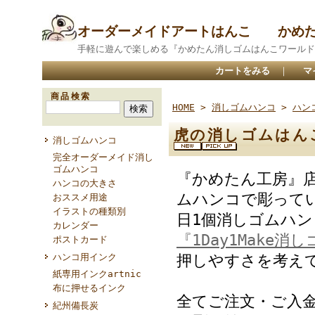
オーダーメイドアートはんこ かめ
手軽に遊んで楽しめる『かめたん消しゴムはんこワールド
カートをみる
｜
マ
商品検索
HOME
>
消しゴムハンコ
>
ハン
虎の消しゴムはん
消しゴムハンコ
完全オーダーメイド消し
ゴムハンコ
『かめたん工房』
ハンコの大きさ
ムハンコで彫って
おススメ用途
イラストの種類別
日1個消しゴムハ
カレンダー
『1Day1Make消
ポストカード
ハンコ用インク
押しやすさを考え
紙専用インクartnic
布に押せるインク
全てご注文・ご入
紀州備長炭