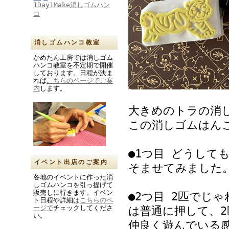
1Day1Make消しゴムハン
コ
消しゴムハンコ教室
かめたん工房では消しゴム
ハンコ教室を不定期で開催
しております。日程が決ま
れば
こちらのページでご案
内
します。
大きめのトラの消
この消しゴムはん
●1つ目 どうして
イベント出店のご案内
そませてみました
各地のイベントに作った消
しゴムハンコを引っ提げて
販売しに行きます。イベン
●2つ目 2匹でじ
ト日程や詳細は
こちらのペ
ージで
チェックしてくださ
は普通に押して、
い。
仲良く遊んでいる