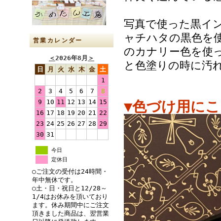
写真で使った黒イン
ャチハタの黒色を使
営業カレンダー
のカナリー色を使
＜
2026年8月
＞
と色塗りの時に汚
日
月
火
水
木
金
土
1
2
3
4
5
6
7
8
9
10
11
12
13
14
15
▼色づけ用に
16
17
18
19
20
21
22
23
24
25
26
27
28
29
30
31
今日
定休日
○ご注文の受付は24時間・
年中無休です。
○土・日・祝日と12/28～
1/4はお休みを頂いており
ます。休み期間中にご注文
頂きました商品は、翌営業