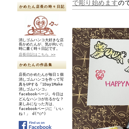
で彫り始めます
の
かめたん店長の時々日記
消しゴムハンコ大好きな店
長かめたんが、気が向いた
時に書く時々日記です。
店長日記はこちら >>
かめたんの作品集
店長のかめたんが毎日１個
消しゴムハンコを作って写
真をUPする『1Day1Make
消しゴムハンコ』
facebookページ。今日は
どんなハンコが出るかな？
楽しみになった方は、
facebookページに「いい
ね！」 d(^○^)