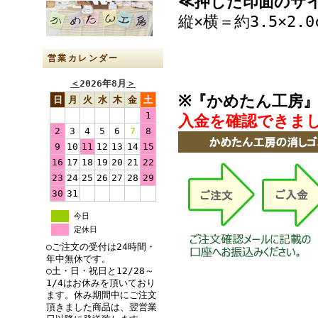
≪押した印面のサ
縦×横＝約3.5×2.0
営業カレンダー
＜
2026年8月
＞
※『かめたん工房
日
月
火
水
木
金
土
1
入金を確認できま
2
3
4
5
6
7
8
9
10
11
12
13
14
15
16
17
18
19
20
21
22
23
24
25
26
27
28
29
30
31
今日
定休日
○ご注文の受付は24時間・
年中無休です。
○土・日・祝日と12/28～
1/4はお休みを頂いており
ます。休み期間中にご注文
頂きました商品は、翌営業