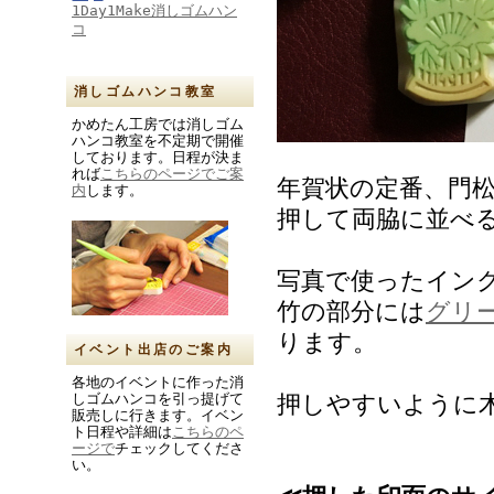
1Day1Make消しゴムハン
コ
消しゴムハンコ教室
かめたん工房では消しゴム
ハンコ教室を不定期で開催
しております。日程が決ま
れば
こちらのページでご案
年賀状の定番、門
内
します。
押して両脇に並べ
写真で使ったインクは
竹の部分には
グリ
ります。
イベント出店のご案内
各地のイベントに作った消
押しやすいように
しゴムハンコを引っ提げて
販売しに行きます。イベン
ト日程や詳細は
こちらのペ
ージで
チェックしてくださ
い。