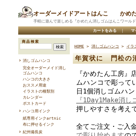
オーダーメイドアートはんこ かめ
手軽に遊んで楽しめる『かめたん消しゴムはんこワールド
カートをみる
｜
マ
商品検索
HOME
>
消しゴムハンコ
>
イラ
年賀状に 門松の
消しゴムハンコ
完全オーダーメイド消し
『かめたん工房』
ゴムハンコ
ハンコの大きさ
ムハンコで彫って
おススメ用途
日1個消しゴムハ
イラストの種類別
カレンダー
『1Day1Make消
ポストカード
押しやすさを考え
ハンコ用インク
紙専用インクartnic
布に押せるインク
全てご注文・ご入
紀州備長炭
で彫り始めます
の