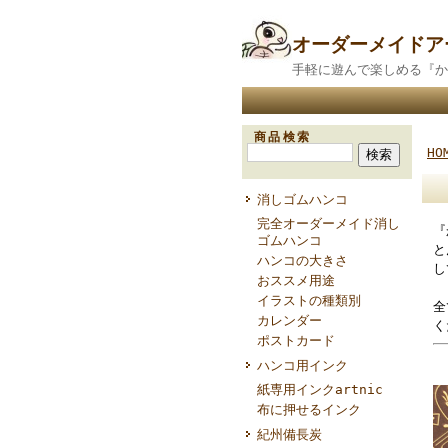
オーダーメイド
手軽に遊んで楽しめる『か
商品検索
HO
「
消しゴムハンコ
完全オーダーメイド消し
『
ゴムハンコ
と
ハンコの大きさ
し
おススメ用途
イラストの種類別
全
カレンダー
く
ポストカード
ハンコ用インク
紙専用インクartnic
布に押せるインク
紀州備長炭