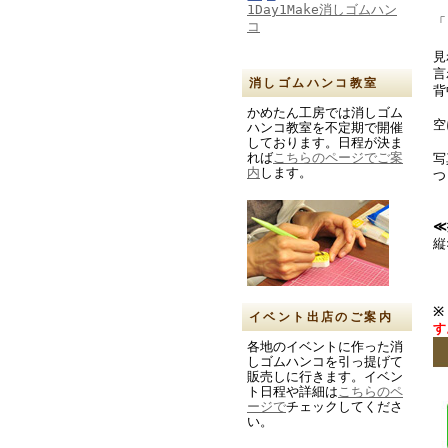
1Day1Make消しゴムハン
「
コ
見
言
消しゴムハンコ教室
背
かめたん工房では消しゴム
空
ハンコ教室を不定期で開催
しております。日程が決ま
れば
こちらのページでご案
写
内
します。
つ
≪
縦
※
イベント出店のご案内
す
各地のイベントに作った消
しゴムハンコを引っ提げて
販売しに行きます。イベン
ト日程や詳細は
こちらのペ
ージで
チェックしてくださ
い。