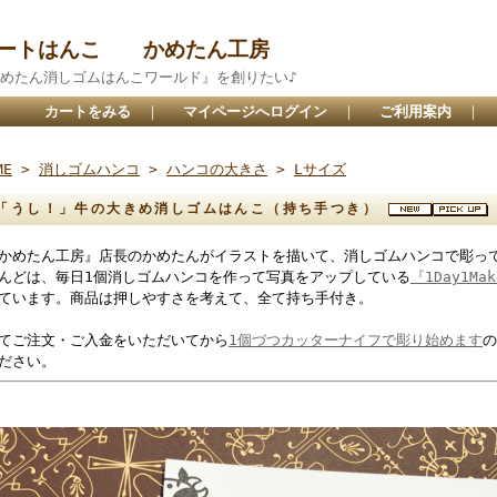
アートはんこ かめたん工房
めたん消しゴムはんこワールド』を創りたい♪
カートをみる
｜
マイページへログイン
｜
ご利用案内
｜
ME
>
消しゴムハンコ
>
ハンコの大きさ
>
Lサイズ
うし！」牛の大きめ消しゴムはんこ（持ち手つき）
かめたん工房』店長のかめたんがイラストを描いて、消しゴムハンコで彫っ
んどは、毎日1個消しゴムハンコを作って写真をアップしている
『1Day1M
ています。商品は押しやすさを考えて、全て持ち手付き。
てご注文・ご入金をいただいてから
1個づつカッターナイフで彫り始めます
の
ださい。