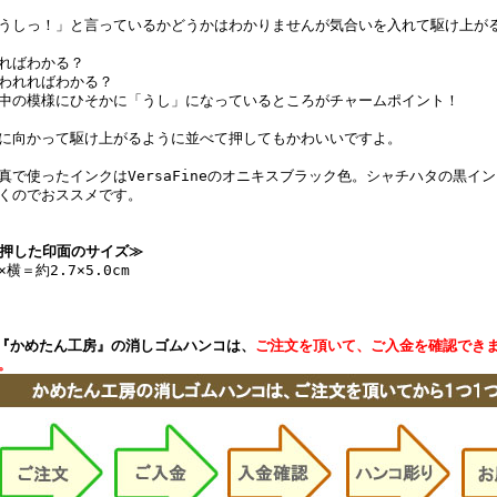
うしっ！」と言っているかどうかはわかりませんが気合いを入れて駆け上が
ればわかる？
われればわかる？
中の模様にひそかに「うし」になっているところがチャームポイント！
に向かって駆け上がるように並べて押してもかわいいですよ。
真で使ったインクはVersaFineのオニキスブラック色。シャチハタの黒イ
くのでおススメです。
押した印面のサイズ≫
×横＝約2.7×5.0cm
『かめたん工房』の消しゴムハンコは、
ご注文を頂いて、ご入金を確認でき
。