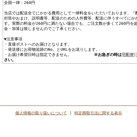
全国一律：260円
当店では配送全てにかかる費用として一律料金をいただいております。『
封筒やおまけ、説明書等、配送のための人件費等、配送に伴うすべてにか
す。実際の料金が260円に満たない場合でも、ご注文数が多くて260円を
金・加算は致しませんのでご了承ください。
▼注意事項
・直接ポストへのお届けとなります。
・発送後にお荷物追跡のNo。とURLをお送りします。
・お届け希望日時は指定できません。
※お急ぎの時は
宅配便(
さい。
個人情報の取り扱いについて
|
特定商取引法に関する表示