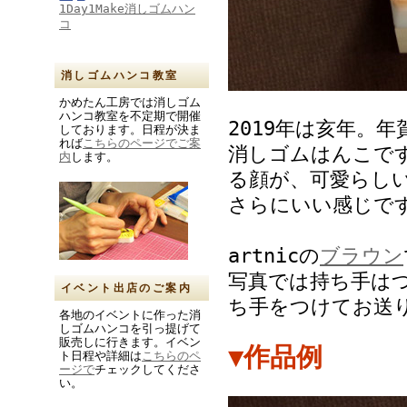
1Day1Make消しゴムハン
コ
消しゴムハンコ教室
かめたん工房では消しゴム
ハンコ教室を不定期で開催
2019年は亥年。
しております。日程が決ま
れば
こちらのページでご案
消しゴムはんこで
内
します。
る顔が、可愛らし
さらにいい感じで
artnicの
ブラウン
写真では持ち手は
イベント出店のご案内
ち手をつけてお送
各地のイベントに作った消
しゴムハンコを引っ提げて
販売しに行きます。イベン
▼作品例
ト日程や詳細は
こちらのペ
ージで
チェックしてくださ
い。