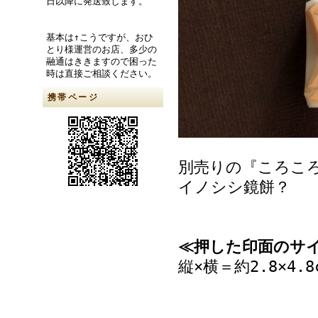
日以降に発送致します。
基本は↑こうですが、おひ
とり様運営のお店、多少の
融通はききますので困った
時は直接ご相談ください。
携帯ページ
別売りの『ころこ
イノシシ鏡餅？
≪押した印面のサ
縦×横＝約2.8×4.8