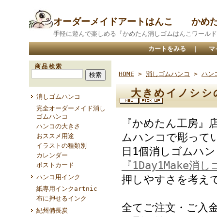
オーダーメイドアートはんこ かめ
手軽に遊んで楽しめる『かめたん消しゴムはんこワールド
カートをみる
｜
マ
商品検索
HOME
>
消しゴムハンコ
>
ハン
大きめイノシシの
消しゴムハンコ
完全オーダーメイド消し
ゴムハンコ
『かめたん工房』
ハンコの大きさ
ムハンコで彫って
おススメ用途
イラストの種類別
日1個消しゴムハ
カレンダー
『1Day1Make消
ポストカード
ハンコ用インク
押しやすさを考え
紙専用インクartnic
布に押せるインク
全てご注文・ご入
紀州備長炭