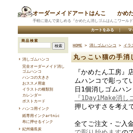
オーダーメイドアートはんこ かめ
手軽に遊んで楽しめる『かめたん消しゴムはんこワールド
カートをみる
｜
マ
商品検索
HOME
>
消しゴムハンコ
>
イラ
丸っこい猫の手
消しゴムハンコ
完全オーダーメイド消し
『かめたん工房』
ゴムハンコ
ハンコの大きさ
ムハンコで彫って
おススメ用途
日1個消しゴムハ
イラストの種類別
カレンダー
『1Day1Make消
ポストカード
押しやすさを考え
ハンコ用インク
紙専用インクartnic
布に押せるインク
全てご注文・ご入
紀州備長炭
で彫り始めます
の