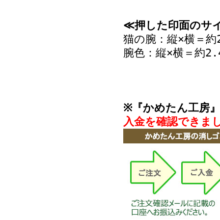
≪押した印面のサ
猫の腕：縦×横＝約2.
腕色：縦×横＝約2.4
※『かめたん工房
入金を確認できま