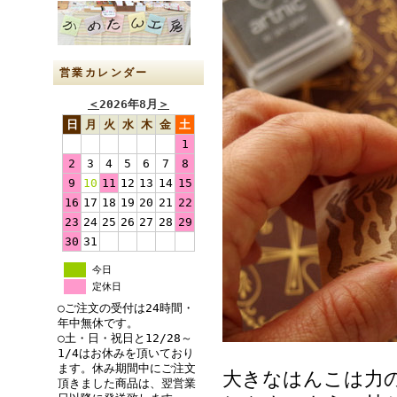
営業カレンダー
＜
2026年8月
＞
日
月
火
水
木
金
土
1
2
3
4
5
6
7
8
9
10
11
12
13
14
15
16
17
18
19
20
21
22
23
24
25
26
27
28
29
30
31
今日
定休日
○ご注文の受付は24時間・
年中無休です。
○土・日・祝日と12/28～
1/4はお休みを頂いており
ます。休み期間中にご注文
大きなはんこは力
頂きました商品は、翌営業