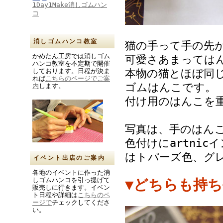
1Day1Make消しゴムハン
コ
消しゴムハンコ教室
猫の手って手の先
かめたん工房では消しゴム
可愛さあまってはん
ハンコ教室を不定期で開催
本物の猫とほぼ同
しております。日程が決ま
れば
こちらのページでご案
ゴムはんこです。
内
します。
付け用のはんこを
写真は、手のはん
色付けにartni
はトパーズ色、グ
イベント出店のご案内
各地のイベントに作った消
しゴムハンコを引っ提げて
▼どちらも持
販売しに行きます。イベン
ト日程や詳細は
こちらのペ
ージで
チェックしてくださ
い。