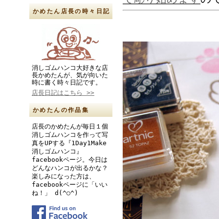
かめたん店長の時々日記
消しゴムハンコ大好きな店
長かめたんが、気が向いた
時に書く時々日記です。
店長日記はこちら >>
かめたんの作品集
店長のかめたんが毎日１個
消しゴムハンコを作って写
真をUPする『1Day1Make
消しゴムハンコ』
facebookページ。今日は
どんなハンコが出るかな？
楽しみになった方は、
facebookページに「いい
ね！」 d(^○^)